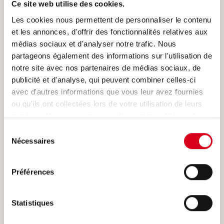
Ce site web utilise des cookies.
Les cookies nous permettent de personnaliser le contenu
et les annonces, d'offrir des fonctionnalités relatives aux
médias sociaux et d'analyser notre trafic. Nous
partageons également des informations sur l'utilisation de
notre site avec nos partenaires de médias sociaux, de
publicité et d'analyse, qui peuvent combiner celles-ci
avec d'autres informations que vous leur avez fournies
ou qu'ils ont collectées lors de votre utilisation de leurs
services.
Vous pouvez consulter notre politique de
confidentialité pour avoir plus de détails.
Sélection
Nécessaires
du
consentement
Préférences
Tikographie : un reportage captivant
sur MS !
Statistiques
PUBLIÉ LE
04/06/2024