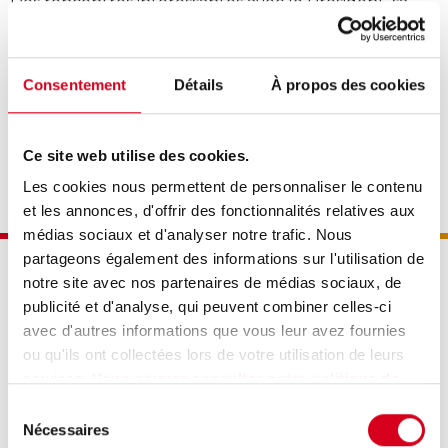
Des rencontres intéressantes avec le Président, sa
femme Brigitte Macron, le Ministre Roland Lescure et
la Députée de la quatrième circonscription du Puy
Consentement
Détails
À propos des cookies
De Dôme Delphine Lingemann, et beaucoup
d’échanges avec les nombreux visiteurs qui se sont
déplacés tout au long du week-end !
Ce site web utilise des cookies.
Les cookies nous permettent de personnaliser le contenu
et les annonces, d'offrir des fonctionnalités relatives aux
médias sociaux et d'analyser notre trafic. Nous
partageons également des informations sur l'utilisation de
notre site avec nos partenaires de médias sociaux, de
publicité et d'analyse, qui peuvent combiner celles-ci
avec d'autres informations que vous leur avez fournies
ou qu'ils ont collectées lors de votre utilisation de leurs
2 rue Pierre-Gilles de Gennes
services.
Vous pouvez consulter notre politique de
Pra de Serre
confidentialité pour avoir plus de détails.
Sélection
63960 Veyre-Monton
Nécessaires
du