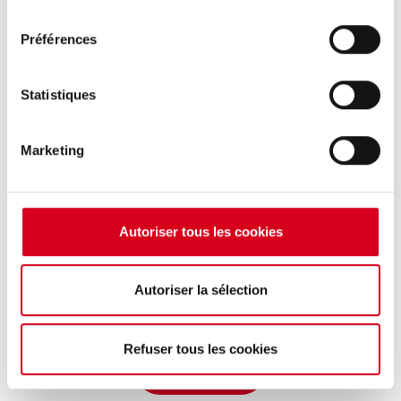
France
consentement
Préférences
Tél
. +33 (0)4 73 28 52 70
Fax
. +33 (0)4 73 28 52 71
Statistiques
NOUS CONTACTER
Marketing
Inscription newsletter
Email *
Autoriser tous les cookies
Autoriser la sélection
J'accepte de recevoir la newsletter MS.
Refuser tous les cookies