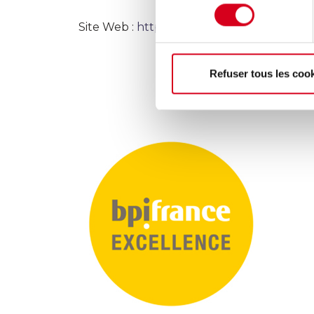
consentement
Site Web :
https://www.auvergnerhonealpe
Refuser tous les coo